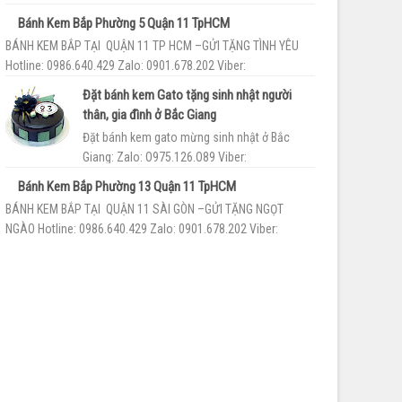
093.55.86.189 Tiệm bán bánh kem...
Bánh Kem Bắp Phường 5 Quận 11 TpHCM
BÁNH KEM BẮP TẠI QUẬN 11 TP HCM –GỬI TẶNG TÌNH YÊU
Hotline: 0986.640.429 Zalo: 0901.678.202 Viber:
093.55.86.189 Cơ sở bán b...
Đặt bánh kem Gato tặng sinh nhật người
thân, gia đình ở Bắc Giang
Đặt bánh kem gato mừng sinh nhật ở Bắc
Giang: Zalo: O975.126.O89 Viber:
O936.9O.1789 Với phương châm chất lượng là
Bánh Kem Bắp Phường 13 Quận 11 TpHCM
trên hết Tiệm Bánh ...
BÁNH KEM BẮP TẠI QUẬN 11 SÀI GÒN –GỬI TẶNG NGỌT
NGÀO Hotline: 0986.640.429 Zalo: 0901.678.202 Viber:
093.55.86.189 Shop bán ...