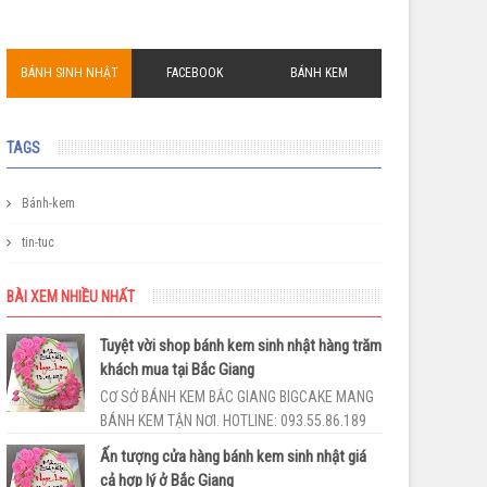
BÁNH SINH NHẬT
FACEBOOK
BÁNH KEM
TAGS
Bánh-kem
tin-tuc
BÀI XEM NHIỀU NHẤT
Tuyệt vời shop bánh kem sinh nhật hàng trăm
khách mua tại Bắc Giang
CƠ SỞ BÁNH KEM BẮC GIANG BIGCAKE MANG
BÁNH KEM TẬN NƠI. HOTLINE: 093.55.86.189
Shop bánh kem BắcGiang BigCake cùng với
Ấn tượng cửa hàng bánh kem sinh nhật giá
phong cách làm...
cả hợp lý ở Bắc Giang