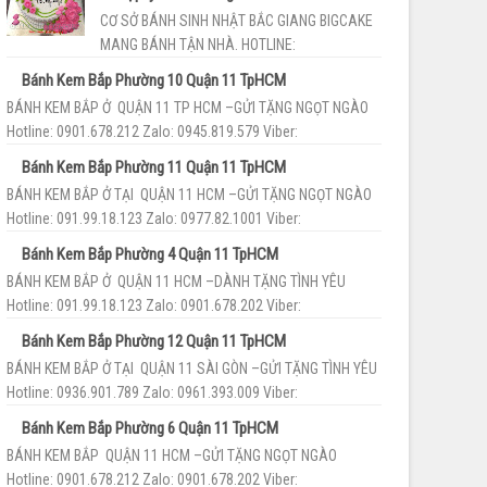
CƠ SỞ BÁNH SINH NHẬT BẮC GIANG BIGCAKE
MANG BÁNH TẬN NHÀ. HOTLINE:
093.55.86.189 Cơ sở bánh sinh nhậtBắc Giang
Bánh Kem Bắp Phường 10 Quận 11 TpHCM
BigCake với đội ngũ th...
BÁNH KEM BẮP Ở QUẬN 11 TP HCM –GỬI TẶNG NGỌT NGÀO
Hotline: 0901.678.212 Zalo: 0945.819.579 Viber:
093.55.86.189 Cửa hàng bán...
Bánh Kem Bắp Phường 11 Quận 11 TpHCM
BÁNH KEM BẮP Ở TẠI QUẬN 11 HCM –GỬI TẶNG NGỌT NGÀO
Hotline: 091.99.18.123 Zalo: 0977.82.1001 Viber:
093.55.86.189 Cửa hàng b...
Bánh Kem Bắp Phường 4 Quận 11 TpHCM
BÁNH KEM BẮP Ở QUẬN 11 HCM –DÀNH TẶNG TÌNH YÊU
Hotline: 091.99.18.123 Zalo: 0901.678.202 Viber:
093.55.86.189 Shop bán bánh ...
Bánh Kem Bắp Phường 12 Quận 11 TpHCM
BÁNH KEM BẮP Ở TẠI QUẬN 11 SÀI GÒN –GỬI TẶNG TÌNH YÊU
Hotline: 0936.901.789 Zalo: 0961.393.009 Viber:
093.55.86.189 Tiệm bán...
Bánh Kem Bắp Phường 6 Quận 11 TpHCM
BÁNH KEM BẮP QUẬN 11 HCM –GỬI TẶNG NGỌT NGÀO
Hotline: 0901.678.212 Zalo: 0901.678.202 Viber: