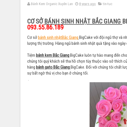
Bánh Kem Organic Xuyên Lan
8 years ago
tin-tuc
CƠ SỞ
BÁNH SINH NHẬT BẮC GIANG
B
093.55.86.189
Cơ sở
bánh sinh nhậtBắc Giang
BigCake với đội ngũ thợ và n
lượng thị trường. Hàng ngũ bánh sinh nhật quà tặng vào ngày
Tiệm
bánh kem Bắc Giang
BigCake luôn tự hào mang đến cho 
chúng tôi quý khách sẽ tha hồ chọn tùy thuộc vào sở thích 
hàng
bánh gato Bắc Giang
BigCake. Đối với chúng tôi chất l
sự bất ngờ thú vị cho bạn ở chúng tối.
.