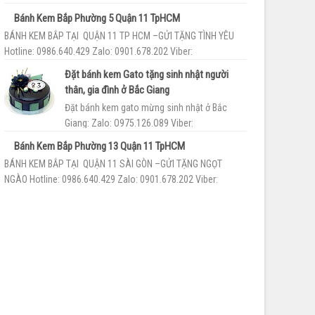
093.55.86.189 Tiệm bán bánh kem...
Bánh Kem Bắp Phường 5 Quận 11 TpHCM
BÁNH KEM BẮP TẠI QUẬN 11 TP HCM –GỬI TẶNG TÌNH YÊU
Hotline: 0986.640.429 Zalo: 0901.678.202 Viber:
093.55.86.189 Cơ sở bán b...
Đặt bánh kem Gato tặng sinh nhật người
thân, gia đình ở Bắc Giang
Đặt bánh kem gato mừng sinh nhật ở Bắc
Giang: Zalo: O975.126.O89 Viber:
O936.9O.1789 Với phương châm chất lượng là
Bánh Kem Bắp Phường 13 Quận 11 TpHCM
trên hết Tiệm Bánh ...
BÁNH KEM BẮP TẠI QUẬN 11 SÀI GÒN –GỬI TẶNG NGỌT
NGÀO Hotline: 0986.640.429 Zalo: 0901.678.202 Viber:
093.55.86.189 Shop bán ...