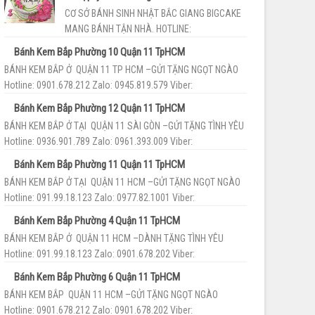
CƠ SỞ BÁNH SINH NHẬT BẮC GIANG BIGCAKE
MANG BÁNH TẬN NHÀ. HOTLINE:
093.55.86.189 Cơ sở bánh sinh nhậtBắc Giang
Bánh Kem Bắp Phường 10 Quận 11 TpHCM
BigCake với đội ngũ th...
BÁNH KEM BẮP Ở QUẬN 11 TP HCM –GỬI TẶNG NGỌT NGÀO
Hotline: 0901.678.212 Zalo: 0945.819.579 Viber:
093.55.86.189 Cửa hàng bán...
Bánh Kem Bắp Phường 12 Quận 11 TpHCM
BÁNH KEM BẮP Ở TẠI QUẬN 11 SÀI GÒN –GỬI TẶNG TÌNH YÊU
Hotline: 0936.901.789 Zalo: 0961.393.009 Viber:
093.55.86.189 Tiệm bán...
Bánh Kem Bắp Phường 11 Quận 11 TpHCM
BÁNH KEM BẮP Ở TẠI QUẬN 11 HCM –GỬI TẶNG NGỌT NGÀO
Hotline: 091.99.18.123 Zalo: 0977.82.1001 Viber:
093.55.86.189 Cửa hàng b...
Bánh Kem Bắp Phường 4 Quận 11 TpHCM
BÁNH KEM BẮP Ở QUẬN 11 HCM –DÀNH TẶNG TÌNH YÊU
Hotline: 091.99.18.123 Zalo: 0901.678.202 Viber:
093.55.86.189 Shop bán bánh ...
Bánh Kem Bắp Phường 6 Quận 11 TpHCM
BÁNH KEM BẮP QUẬN 11 HCM –GỬI TẶNG NGỌT NGÀO
Hotline: 0901.678.212 Zalo: 0901.678.202 Viber: