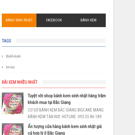
BÁNH SINH NHẬT
FACEBOOK
BÁNH KEM
TAGS
Bánh-kem
tin-tuc
BÀI XEM NHIỀU NHẤT
Tuyệt vời shop bánh kem sinh nhật hàng trăm
khách mua tại Bắc Giang
CƠ SỞ BÁNH KEM BẮC GIANG BIGCAKE MANG
BÁNH KEM TẬN NƠI. HOTLINE: 093.55.86.189
Shop bánh kem BắcGiang BigCake cùng với
Ấn tượng cửa hàng bánh kem sinh nhật giá
phong cách làm...
cả hợp lý ở Bắc Giang