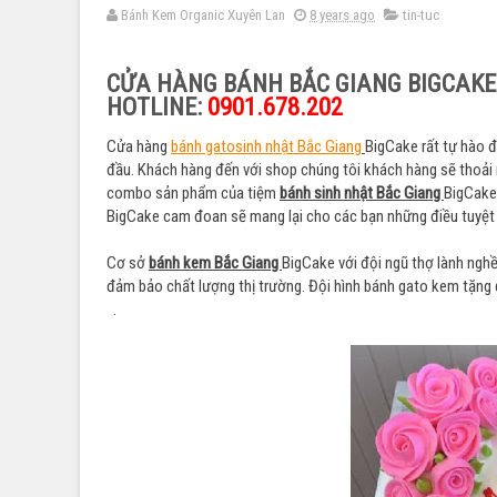
Bánh Kem Organic Xuyên Lan
8 years ago
tin-tuc
CỬA HÀNG BÁNH BẮC GIANG BIGCAKE
HOTLINE:
0901.678.202
Cửa hàng
bánh gatosinh nhật Bắc Giang
BigCake rất tự hào 
đầu. Khách hàng đến với shop chúng tôi khách hàng sẽ thoải 
combo sản phẩm của tiệm
bánh sinh nhật Bắc Giang
BigCake.
BigCake cam đoan sẽ mang lại cho các bạn những điều tuyệt
Cơ sở
bánh kem Bắc Giang
BigCake với đội ngũ thợ lành nghề
đảm bảo chất lượng thị trường. Đội hình bánh gato kem tặng 
.